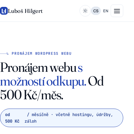
Luboš Hilgert
CS
EN
↳ PRONÁJEM WORDPRESS WEBU
Pronájem webu
s
možností odkupu.
Od
500 Kč/měs.
od
/ měsíčně · včetně hostingu, údržby,
500 Kč
záloh