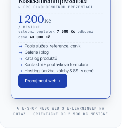
Klasická firemní prezentace
↳ PRO PLNOHODNOTNOU PREZENTACI
1 200
Kč
/ MĚSÍČNĚ
vstupní poplatek
7 500 Kč
odkupní
cena
40 000 Kč
Popis služeb, reference, ceník
Galerie i blog
Katalog produktů
Kontaktní + poptávkové formuláře
Hosting, údržba, zálohy & SSL v ceně
Pronajmout web
→
↳ E-SHOP NEBO WEB S E-LEARNINGEM NA
DOTAZ - ORIENTAČNĚ OD 2 500 KČ MĚSÍČNĚ