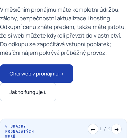
V měsíčním pronájmu máte kompletní údržbu,
zálohy, bezpečnostní aktualizace i hosting.
Odkupní cenu znáte předem, takže máte jistotu,
že si web můžete kdykoli převzít do vlastnictví.
Do odkupu se započítává vstupní poplatek;
měsíční nájem pokrývá průběžný provoz.
Chci web v pronájmu
→
Jak to funguje
↓
↳ UKÁZKY
←
→
1
/
2
PRONAJATÝCH
WEBŮ