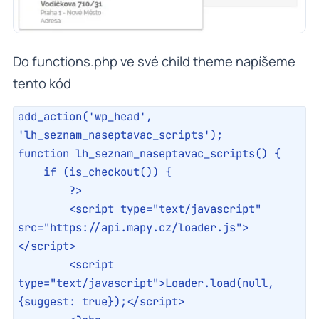
Do functions.php ve své child theme napíšeme
tento kód
add_action('wp_head', 
'lh_seznam_naseptavac_scripts');

function lh_seznam_naseptavac_scripts() {

    if (is_checkout()) {

        ?>

        <script type="text/javascript" 
src="https://api.mapy.cz/loader.js">
</script>

        <script 
type="text/javascript">Loader.load(null, 
{suggest: true});</script>
