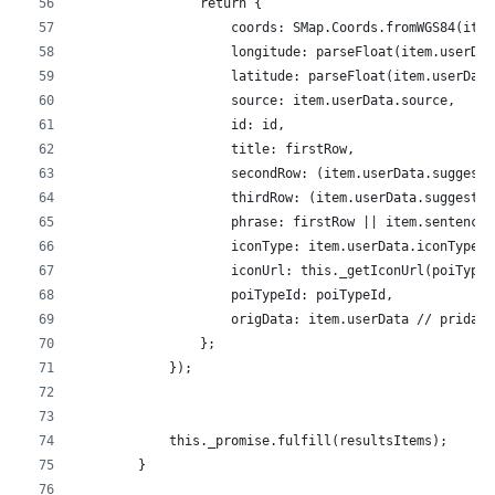
                return {
                    coords: SMap.Coords.fromWGS84(item
                    longitude: parseFloat(item.userDat
                    latitude: parseFloat(item.userData
                    source: item.userData.source,
                    id: id,
                    title: firstRow,
                    secondRow: (item.userData.suggestS
                    thirdRow: (item.userData.suggestTh
                    phrase: firstRow || item.sentence,
                    iconType: item.userData.iconType |
                    iconUrl: this._getIconUrl(poiTypeI
                    poiTypeId: poiTypeId,
                    origData: item.userData // pridame
                };
            });
            this._promise.fulfill(resultsItems);
        }