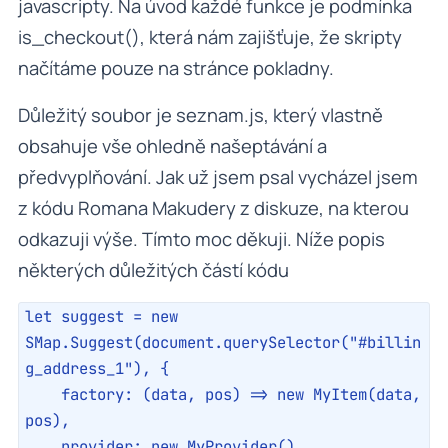
javascripty. Na úvod každé funkce je podmínka
is_checkout(), která nám zajišťuje, že skripty
načítáme pouze na stránce pokladny.
Důležitý soubor je seznam.js, který vlastně
obsahuje vše ohledně našeptávání a
předvyplňování. Jak už jsem psal vycházel jsem
z kódu Romana Makudery z diskuze, na kterou
odkazuji výše. Tímto moc děkuji. Níže popis
některých důležitých částí kódu
let suggest = new 
SMap.Suggest(document.querySelector("#billin
g_address_1"), {

    factory: (data, pos) => new MyItem(data, 
pos),

    provider: new MyProvider()
