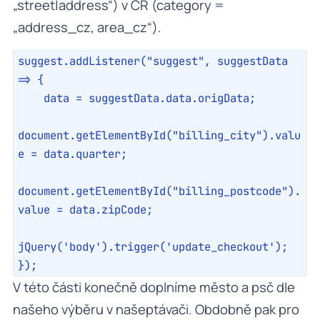
„street|address“) v ČR (category =
„address_cz, area_cz“).
suggest.addListener("suggest", suggestData 
=> {

    data = suggestData.data.origData;

document.getElementById("billing_city").valu
e = data.quarter;

document.getElementById("billing_postcode").
value = data.zipCode;

jQuery('body').trigger('update_checkout');

});
V této části konečně doplníme město a psč dle
našeho výběru v našeptávači. Obdobně pak pro