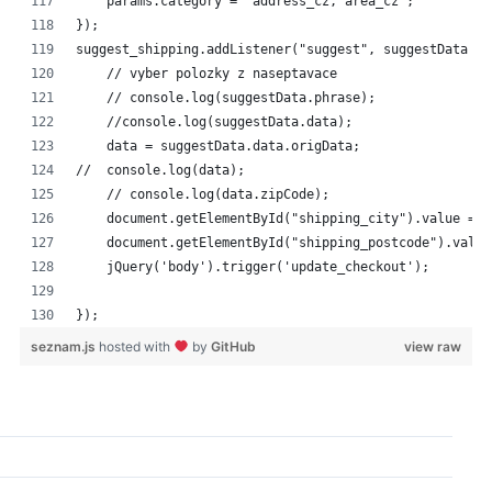
    params.category = "address_cz, area_cz";
});
suggest_shipping.addListener("suggest", suggestData =>
    // vyber polozky z naseptavace
    // console.log(suggestData.phrase);
    //console.log(suggestData.data);
    data = suggestData.data.origData;
//  console.log(data);
    // console.log(data.zipCode);
    document.getElementById("shipping_city").value = d
    document.getElementById("shipping_postcode").value
    jQuery('body').trigger('update_checkout');
});
seznam.js
hosted with
by
GitHub
view raw