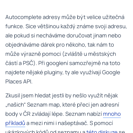
Autocomplete adresy může být velice užitečná
funkce. Sice většinou každý známe svoji adresu,
ale pokud si necháváme doručovat jinam nebo
objednáváme dárek pro někoho, tak nám to
může výrazně pomoci (zvláště u městských
částí a PSČ). Při googlení samozřejmě na toto
najdete nějaké pluginy, ty ale využívají Google
Places API.
Zkusil jsem hledat jestli by nešlo využít nějak
„našich“ Seznam map, které přeci jen adresní
body v ČR zvládají lépe. Seznam nabízí
mnoho
příkladů
a mezi nimi i našeptávač. S pomocí
ukázkových kódů od seznamu a
této diskuze
se