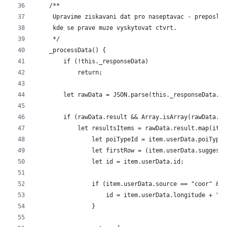
    /**
     Upravime ziskavani dat pro naseptavac - preposlem
     kde se prave muze vyskytovat ctvrt.
     */
    _processData() {
        if (!this._responseData)
            return;
        let rawData = JSON.parse(this._responseData.da
        if (rawData.result && Array.isArray(rawData.re
            let resultsItems = rawData.result.map(item
                let poiTypeId = item.userData.poiTypeI
                let firstRow = (item.userData.suggestF
                let id = item.userData.id;
                if (item.userData.source == "coor" && 
                    id = item.userData.longitude + ","
                }