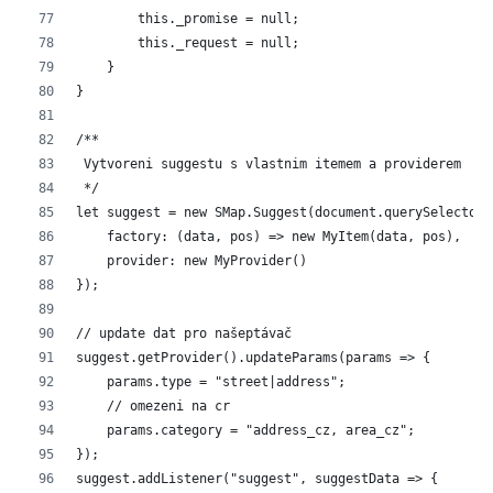
        this._promise = null;
        this._request = null;
    }
}
/**
 Vytvoreni suggestu s vlastnim itemem a providerem
 */
let suggest = new SMap.Suggest(document.querySelector(
    factory: (data, pos) => new MyItem(data, pos),
    provider: new MyProvider()
});
// update dat pro našeptávač
suggest.getProvider().updateParams(params => {
    params.type = "street|address";
    // omezeni na cr
    params.category = "address_cz, area_cz";
});
suggest.addListener("suggest", suggestData => {