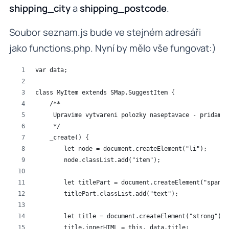
shipping_city
a
shipping_postcode
.
Soubor seznam.js bude ve stejném adresáři
jako functions.php. Nyní by mělo vše fungovat:)
var data;
class MyItem extends SMap.SuggestItem {
    /**
     Upravime vytvareni polozky naseptavace - pridame 
     */
    _create() {
        let node = document.createElement("li");
        node.classList.add("item");
        let titlePart = document.createElement("span")
        titlePart.classList.add("text");
        let title = document.createElement("strong");
        title.innerHTML = this._data.title;