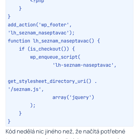
        <?php

    }

}

add_action('wp_footer', 
'lh_seznam_naseptavac');

function lh_seznam_naseptavac() {

    if (is_checkout()) {

        wp_enqueue_script(

                'lh-seznam-naseptavac',

get_stylesheet_directory_uri() . 
'/seznam.js',

                array('jquery')

        );

    }

}
Kód nedělá nic jiného než, že načítá potřebné