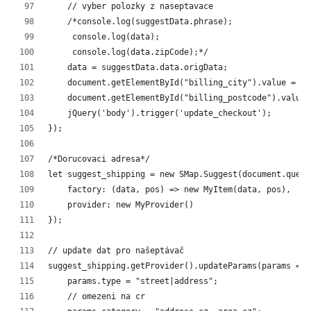
    // vyber polozky z naseptavace
    /*console.log(suggestData.phrase);
     console.log(data);
     console.log(data.zipCode);*/
    data = suggestData.data.origData;
    document.getElementById("billing_city").value = da
    document.getElementById("billing_postcode").value 
    jQuery('body').trigger('update_checkout');
});
/*Dorucovaci adresa*/
let suggest_shipping = new SMap.Suggest(document.query
    factory: (data, pos) => new MyItem(data, pos),
    provider: new MyProvider()
});
// update dat pro našeptávač
suggest_shipping.getProvider().updateParams(params => 
    params.type = "street|address";
    // omezeni na cr