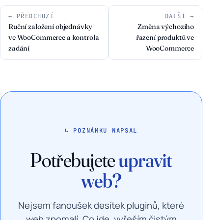
← PŘEDCHOZÍ
DALŠÍ →
Ruční založení objednávky
Změna výchozího
ve WooCommerce a kontrola
řazení produktů ve
zadání
WooCommerce
↳ POZNÁMKU NAPSAL
Potřebujete
upravit
web?
Nejsem fanoušek desítek pluginů, které
web zpomalí. Co jde, vyřeším čistým